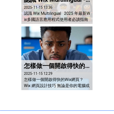
2025-11-15 13:36
認識 Wix Multilingual 2025 年最新W
ix多國語言應用程式使用者必讀指南
1. 簡介及安裝 Wix Multilingual 是 Wi
x 官方的多國語言插件及內置翻譯工
具，已被超過 200 萬網站採用。它讓
你輕鬆將網站內容本地化，支援自動
翻譯（基於 Google Translate，提供
5000 字免費額度）或手動編輯，幫
助提升 SEO 和轉換率。...
怎樣做一個開啟得快的Wix網頁？
2025-11-15 12:29
怎樣做一個開啟得快的Wix網頁？
Wix 網頁設計技巧 無論是你的電腦或
裝置、瀏覽器版本或網絡，都對Wix
網頁開啟的速度，有着關鍵的影響。
如果要製作一個開啟得快的 #Wix網
頁，撇除以上的客觀條件，在製作方